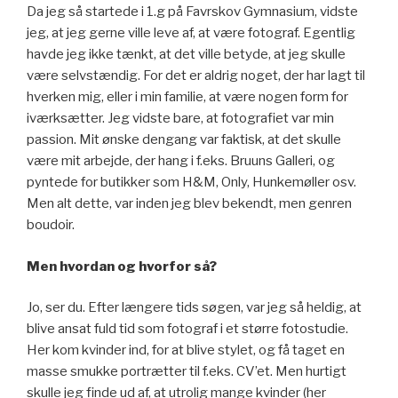
Da jeg så startede i 1.g på Favrskov Gymnasium, vidste
jeg, at jeg gerne ville leve af, at være fotograf. Egentlig
havde jeg ikke tænkt, at det ville betyde, at jeg skulle
være selvstændig. For det er aldrig noget, der har lagt til
hverken mig, eller i min familie, at være nogen form for
iværksætter. Jeg vidste bare, at fotografiet var min
passion. Mit ønske dengang var faktisk, at det skulle
være mit arbejde, der hang i f.eks. Bruuns Galleri, og
pyntede for butikker som H&M, Only, Hunkemøller osv.
Men alt dette, var inden jeg blev bekendt, men genren
boudoir.
Men hvordan og hvorfor så?
Jo, ser du. Efter længere tids søgen, var jeg så heldig, at
blive ansat fuld tid som fotograf i et større fotostudie.
Her kom kvinder ind, for at blive stylet, og få taget en
masse smukke portrætter til f.eks. CV’et. Men hurtigt
skulle jeg finde ud af, at utrolig mange kvinder (her