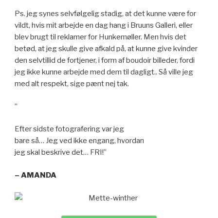
Ps. jeg synes selvfølgelig stadig, at det kunne være for
vildt, hvis mit arbejde en dag hang i Bruuns Galleri, eller
blev brugt til reklamer for Hunkemøller. Men hvis det
betød, at jeg skulle give afkald på, at kunne give kvinder
den selvtillid de fortjener, i form af boudoir billeder, fordi
jeg ikke kunne arbejde med dem til dagligt.. Så ville jeg
med alt respekt, sige pænt nej tak.
”
Efter sidste fotografering var jeg
bare så… Jeg ved ikke engang, hvordan
jeg skal beskrive det… FRI!”
– AMANDA