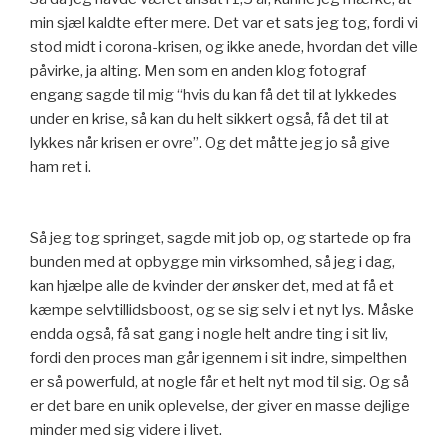
min sjæl kaldte efter mere. Det var et sats jeg tog, fordi vi
stod midt i corona-krisen, og ikke anede, hvordan det ville
påvirke, ja alting. Men som en anden klog fotograf
engang sagde til mig “hvis du kan få det til at lykkedes
under en krise, så kan du helt sikkert også, få det til at
lykkes når krisen er ovre”. Og det måtte jeg jo så give
ham ret i.
Så jeg tog springet, sagde mit job op, og startede op fra
bunden med at opbygge min virksomhed, så jeg i dag,
kan hjælpe alle de kvinder der ønsker det, med at få et
kæmpe selvtillidsboost, og se sig selv i et nyt lys. Måske
endda også, få sat gang i nogle helt andre ting i sit liv,
fordi den proces man går igennem i sit indre, simpelthen
er så powerfuld, at nogle får et helt nyt mod til sig. Og så
er det bare en unik oplevelse, der giver en masse dejlige
minder med sig videre i livet.