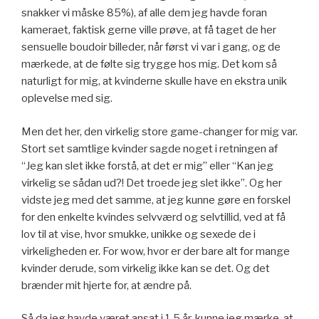
snakker vi måske 85%), af alle dem jeg havde foran
kameraet, faktisk gerne ville prøve, at få taget de her
sensuelle boudoir billeder, når først vi var i gang, og de
mærkede, at de følte sig trygge hos mig. Det kom så
naturligt for mig, at kvinderne skulle have en ekstra unik
oplevelse med sig.
Men det her, den virkelig store game-changer for mig var.
Stort set samtlige kvinder sagde noget i retningen af
“Jeg kan slet ikke forstå, at det er mig” eller “Kan jeg
virkelig se sådan ud?! Det troede jeg slet ikke”. Og her
vidste jeg med det samme, at jeg kunne gøre en forskel
for den enkelte kvindes selvværd og selvtillid, ved at få
lov til at vise, hvor smukke, unikke og sexede de i
virkeligheden er. For wow, hvor er der bare alt for mange
kvinder derude, som virkelig ikke kan se det. Og det
brænder mit hjerte for, at ændre på.
Så da jeg havde været ansat i 1,5 år, kunne jeg mærke, at